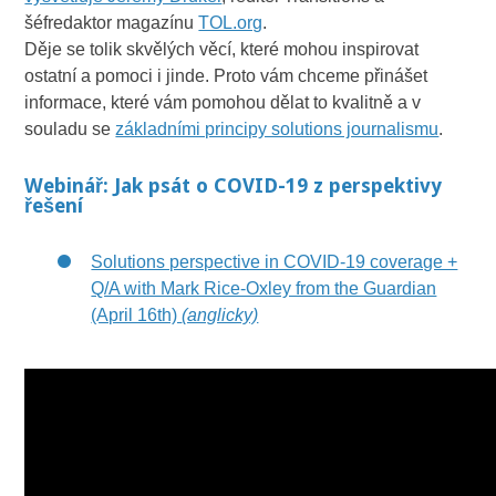
šéfredaktor magazínu
TOL.org
.
Děje se tolik skvělých věcí, které mohou inspirovat
ostatní a pomoci i jinde. Proto vám chceme přinášet
informace, které vám pomohou dělat to kvalitně a v
souladu se
základními principy solutions journalismu
.
Webinář: Jak psát o COVID-19 z perspektivy
řešení
Solutions perspective in COVID-19 coverage +
Q/A with Mark Rice-Oxley from the Guardian
(April 16th)
(anglicky)