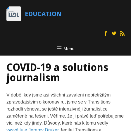
EDUCATION
Menu
COVID-19 a solutions
journalism
V době, kdy jsme asi všichni zavaleni nepřetržitým
zpravodajstvím o koronaviru, jsme se v Transitions
rozhodli věnovat se ještě intenzivněji žurnalistice
zaměřené na řešení. Věříme, že ji právě teď potřebujeme
víc, než kdy jindy. Důvody, které nás k tomu vedly
vysvětluje Jeremy Druker
, ředitel Transitions a