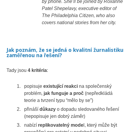
by phone. She’ll be joined by Roxanne
Patel Shepelavy, executive editor of
The Philadelphia Citizen, who also
covers national stories from her city.
Jak poznám, že se jedná o kvalitní žurnalistiku
zaměřenou na řešení?
Tady jsou
4 kritéria
:
popisuje
existující reakci
na společenský
problém,
jak funguje a proč
(nepředkládá
teorie a tvrzení typu “mělo by se”)
přináší
důkazy
o dopadu sledovaného řešení
(nepopisuje jen dobrý záměr)
nabízí
replikovatelný mode
l, který může být