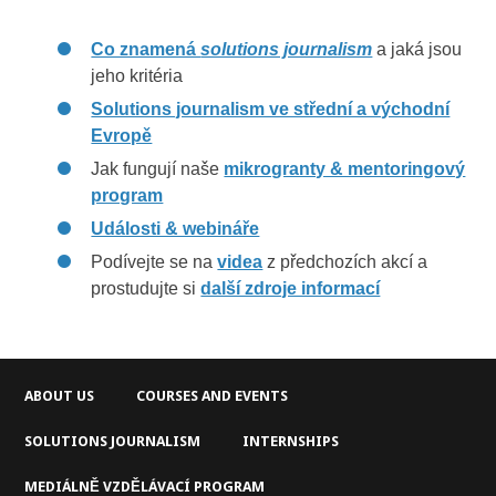
Co znamená
solutions journalism
a jaká jsou
jeho kritéria
Solutions journalism ve střední a východní
Evropě
Jak fungují naše
mikrogranty & mentoringový
program
Události & webináře
Podívejte se na
videa
z předchozích akcí a
prostudujte si
další zdroje informací
ABOUT US
COURSES AND EVENTS
SOLUTIONS JOURNALISM
INTERNSHIPS
MEDIÁLNĚ VZDĚLÁVACÍ PROGRAM