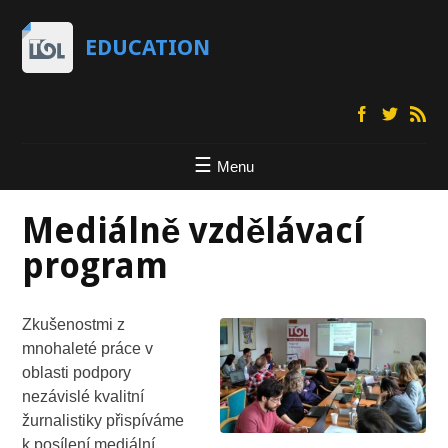
EDUCATION
Menu
Mediálně vzdělávací
program
Zkušenostmi z
mnohaleté práce v
oblasti podpory
nezávislé kvalitní
žurnalistiky přispíváme
k posílení mediální