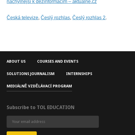
náchylnější k dezinformacím – aktualne.cz
Česká televize
,
Česlý rozhlas
,
Česlý rozhlas 2
.
ABOUT US
COURSES AND EVENTS
SOLUTIONS JOURNALISM
INTERNSHIPS
MEDIÁLNĚ VZDĚLÁVACÍ PROGRAM
Subscribe to TOL EDUCATION