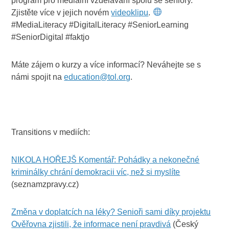
program pro mediální vzdělávání spolu se seniory.
Zjistěte více v jejich novém
videoklipu
.
#MediaLiteracy #DigitalLiteracy #SeniorLearning
#SeniorDigital #faktjo
Máte zájem o kurzy a více informací? Neváhejte se s
námi spojit na
education@tol.org
.
Transitions v mediích:
NIKOLA HOŘEJŠ Komentář: Pohádky a nekonečné
kriminálky chrání demokracii víc, než si myslíte
(seznamzpravy.cz)
Změna v doplatcích na léky? Senioři sami díky projektu
Ověřovna zjistili, že informace není pravdivá
(Český