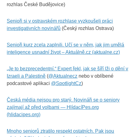
rozhlas České Budějovice)
Senioři si v ostravském rozhlase vyzkoušeli práci
investigativních novinářů
(Český rozhlas Ostrava)
Senioři kurz zcela zaplnili. Učí se v něm, jak jim umělá
inteligence usnadní život – Aktuálně.cz (aktualne.cz)
„Je to bezprecedentní.“ Expert řekl, jak se šíří lži o dění v
Izraeli a Palestině
(
@Aktualnecz
nebo v oblíbené
podcastové aplikaci
@SpotlightCz
)
Česká média nejsou pro starý. Novináři se o seniory
zajímají až před volbami — HlídacíPes.org
(hlidacipes.org)
Mnoho seniorů ztratilo respekt ostatních. Pak jsou